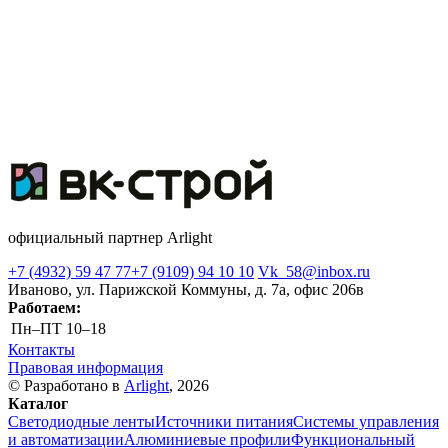
официальный партнер Arlight
+7 (4932) 59 47 77
+7 (9109) 94 10 10
Vk_58@inbox.ru
Иваново, ул. Парижской Коммуны, д. 7а, офис 206в
Работаем:
Пн–ПТ
10–18
Контакты
Правовая информация
© Разработано в
Arlight
, 2026
Каталог
Светодиодные ленты
Источники питания
Системы управления
и автоматизации
Алюминиевые профили
Функциональный