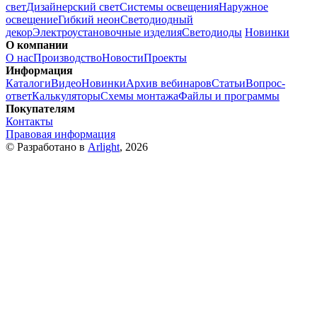
свет
Дизайнерский свет
Системы освещения
Наружное
освещение
Гибкий неон
Светодиодный
декор
Электроустановочные изделия
Светодиоды
Новинки
О компании
О нас
Производство
Новости
Проекты
Информация
Каталоги
Видео
Новинки
Архив вебинаров
Статьи
Вопрос-
ответ
Калькуляторы
Схемы монтажа
Файлы и программы
Покупателям
Контакты
Правовая информация
© Разработано в
Arlight
, 2026