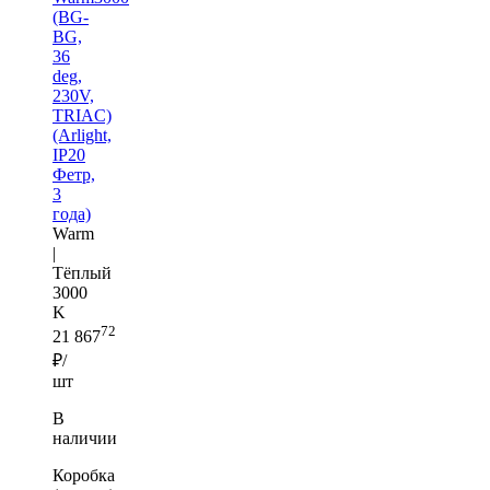
(BG-
BG,
36
deg,
230V,
TRIAC)
(Arlight,
IP20
Фетр,
3
года)
Warm
|
Тёплый
3000
K
72
21 867
₽/
шт
В
наличии
Коробка