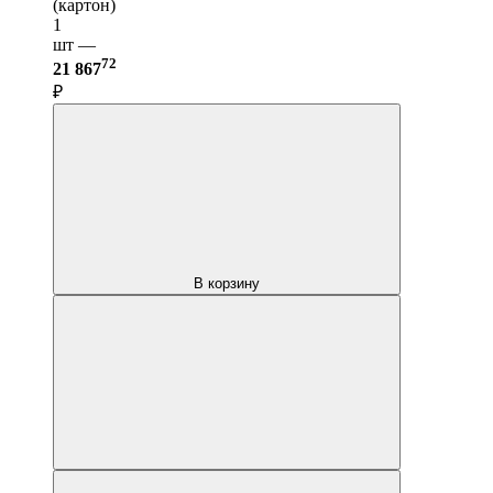
(картон)
1
шт —
72
21 867
₽
В корзину