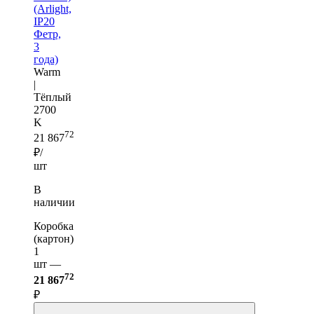
(Arlight,
IP20
Фетр,
3
года)
Warm
|
Тёплый
2700
K
72
21 867
₽/
шт
В
наличии
Коробка
(картон)
1
шт —
72
21 867
₽