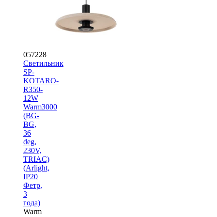
057228
Светильник
SP-
KOTARO-
R350-
12W
Warm3000
(BG-
BG,
36
deg,
230V,
TRIAC)
(Arlight,
IP20
Фетр,
3
года)
Warm