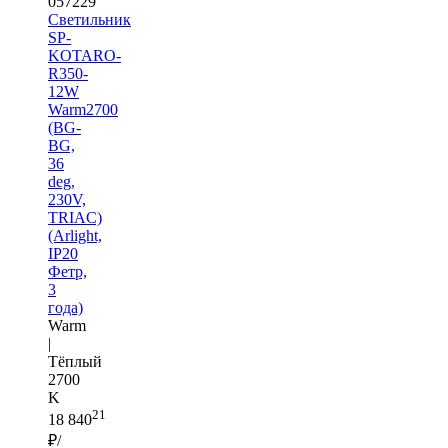
057229
Светильник
SP-
KOTARO-
R350-
12W
Warm2700
(BG-
BG,
36
deg,
230V,
TRIAC)
(Arlight,
IP20
Фетр,
3
года)
Warm
|
Тёплый
2700
K
21
18 840
₽/