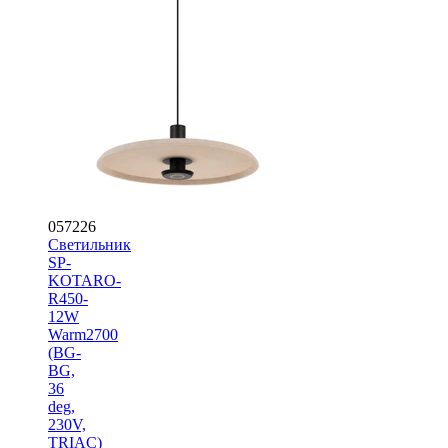
057226
Светильник
SP-
KOTARO-
R450-
12W
Warm2700
(BG-
BG,
36
deg,
230V,
TRIAC)