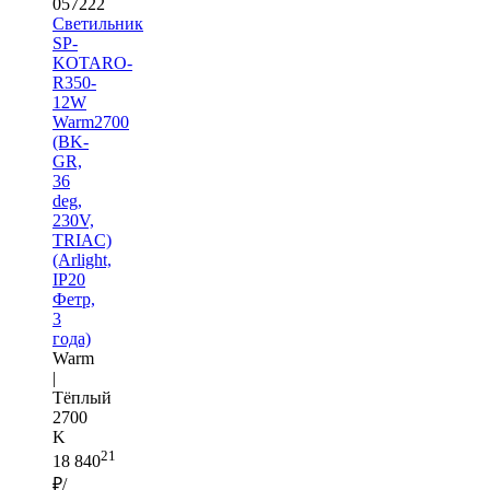
057222
Светильник
SP-
KOTARO-
R350-
12W
Warm2700
(BK-
GR,
36
deg,
230V,
TRIAC)
(Arlight,
IP20
Фетр,
3
года)
Warm
|
Тёплый
2700
K
21
18 840
₽/