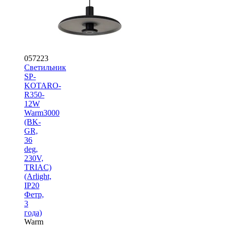
057223
Светильник
SP-
KOTARO-
R350-
12W
Warm3000
(BK-
GR,
36
deg,
230V,
TRIAC)
(Arlight,
IP20
Фетр,
3
года)
Warm