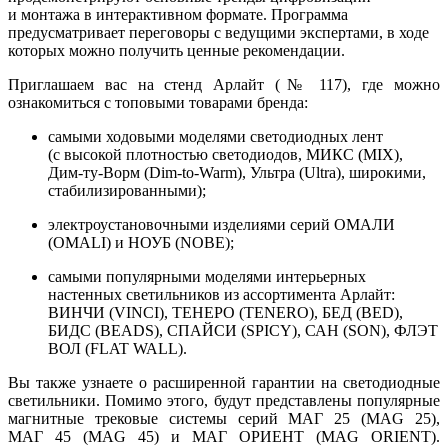
и монтажа в интерактивном формате. Программа
предусматривает переговоры с ведущими экспертами, в ходе
которых можно получить ценные рекомендации.
Приглашаем вас на стенд Арлайт (№ 117), где можно
ознакомиться с топовыми товарами бренда:
самыми ходовыми моделями светодиодных лент
(с высокой плотностью светодиодов, МИКС (MIX),
Дим-ту-Ворм (Dim-to-Warm), Ультра (Ultra), широкими,
стабилизированными);
электроустановочными изделиями серий ОМАЛИ
(OMALI) и НОУБ (NOBE);
самыми популярными моделями интерьерных
настенных светильников из ассортимента Арлайт:
ВИНЧИ (VINCI), ТЕНЕРО (TENERO), БЕД (BED),
БИДС (BEADS), СПАЙСИ (SPICY), САН (SON), ФЛЭТ
ВОЛ (FLAT WALL).
Вы также узнаете о расширенной гарантии на светодиодные
светильники. Помимо этого, будут представлены популярные
магнитные трековые системы серий МАГ 25 (МAG 25),
МАГ 45 (MAG 45) и МАГ ОРИЕНТ (MAG ORIENT).