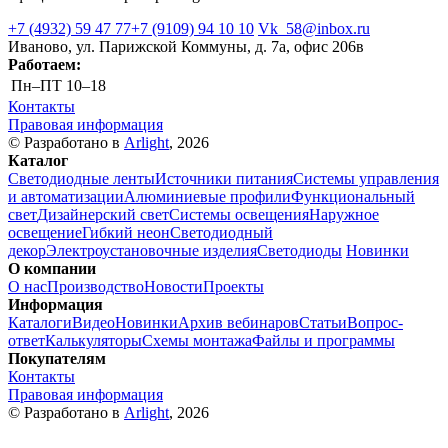
+7 (4932) 59 47 77
+7 (9109) 94 10 10
Vk_58@inbox.ru
Иваново, ул. Парижской Коммуны, д. 7а, офис 206в
Работаем:
Пн–ПТ
10–18
Контакты
Правовая информация
© Разработано в
Arlight
, 2026
Каталог
Светодиодные ленты
Источники питания
Системы управления
и автоматизации
Алюминиевые профили
Функциональный
свет
Дизайнерский свет
Системы освещения
Наружное
освещение
Гибкий неон
Светодиодный
декор
Электроустановочные изделия
Светодиоды
Новинки
О компании
О нас
Производство
Новости
Проекты
Информация
Каталоги
Видео
Новинки
Архив вебинаров
Статьи
Вопрос-
ответ
Калькуляторы
Схемы монтажа
Файлы и программы
Покупателям
Контакты
Правовая информация
© Разработано в
Arlight
, 2026