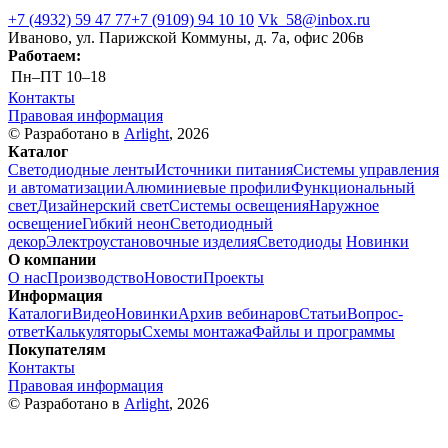
+7 (4932) 59 47 77
+7 (9109) 94 10 10
Vk_58@inbox.ru
Иваново, ул. Парижской Коммуны, д. 7а, офис 206в
Работаем:
Пн–ПТ
10–18
Контакты
Правовая информация
© Разработано в
Arlight
, 2026
Каталог
Светодиодные ленты
Источники питания
Системы управления
и автоматизации
Алюминиевые профили
Функциональный
свет
Дизайнерский свет
Системы освещения
Наружное
освещение
Гибкий неон
Светодиодный
декор
Электроустановочные изделия
Светодиоды
Новинки
О компании
О нас
Производство
Новости
Проекты
Информация
Каталоги
Видео
Новинки
Архив вебинаров
Статьи
Вопрос-
ответ
Калькуляторы
Схемы монтажа
Файлы и программы
Покупателям
Контакты
Правовая информация
© Разработано в
Arlight
, 2026