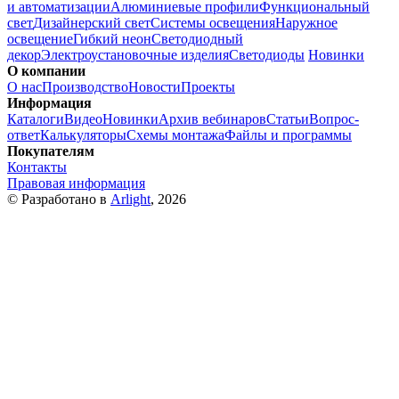
и автоматизации
Алюминиевые профили
Функциональный
свет
Дизайнерский свет
Системы освещения
Наружное
освещение
Гибкий неон
Светодиодный
декор
Электроустановочные изделия
Светодиоды
Новинки
О компании
О нас
Производство
Новости
Проекты
Информация
Каталоги
Видео
Новинки
Архив вебинаров
Статьи
Вопрос-
ответ
Калькуляторы
Схемы монтажа
Файлы и программы
Покупателям
Контакты
Правовая информация
© Разработано в
Arlight
, 2026