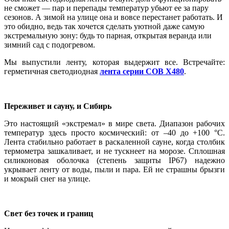
не сможет — пар и перепады температур убьют ее за пару
сезонов. А зимой на улице она и вовсе перестанет работать. И
это обидно, ведь так хочется сделать уютной даже самую
экстремальную зону: будь то парная, открытая веранда или
зимний сад с подогревом.
Мы выпустили ленту, которая выдержит все. Встречайте:
герметичная светодиодная
лента серии COB X480
.
Переживет и сауну, и Сибирь
Это настоящий «экстремал» в мире света. Диапазон рабочих
температур здесь просто космический: от –40 до +100 °C.
Лента стабильно работает в раскаленной сауне, когда столбик
термометра зашкаливает, и не тускнеет на морозе. Сплошная
силиконовая оболочка (степень защиты IP67) надежно
укрывает ленту от воды, пыли и пара. Ей не страшны брызги
и мокрый снег на улице.
Свет без точек и границ