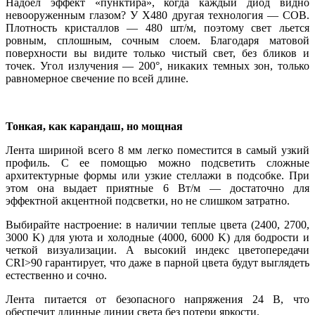
Надоел эффект «пунктира», когда каждый диод видно
невооруженным глазом? У X480 другая технология — COB.
Плотность кристаллов — 480 шт/м, поэтому свет льется
ровным, сплошным, сочным слоем. Благодаря матовой
поверхности вы видите только чистый свет, без бликов и
точек. Угол излучения — 200°, никаких темных зон, только
равномерное свечение по всей длине.
Тонкая, как карандаш, но мощная
Лента шириной всего 8 мм легко поместится в самый узкий
профиль. С ее помощью можно подсветить сложные
архитектурные формы или узкие стеллажи в подсобке. При
этом она выдает приятные 6 Вт/м — достаточно для
эффектной акцентной подсветки, но не слишком затратно.
Выбирайте настроение: в наличии теплые цвета (2400, 2700,
3000 K) для уюта и холодные (4000, 6000 K) для бодрости и
четкой визуализации. А высокий индекс цветопередачи
CRI>90 гарантирует, что даже в парной цвета будут выглядеть
естественно и сочно.
Лента питается от безопасного напряжения 24 В, что
обеспечит длинные линии света без потери яркости.