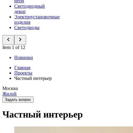
неон
Светодиодный
декор
Электроустановочные
изделия
Светодиоды
Item 1 of 12
Новинки
Главная
Проекты
Частный интерьер
Москва
Жилой
Задать вопрос
Частный интерьер