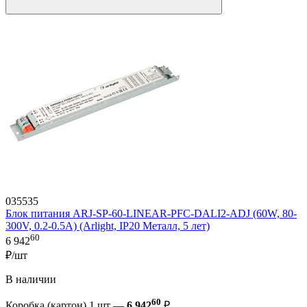
035535
Блок питания ARJ-SP-60-LINEAR-PFC-DALI2-ADJ (60W, 80-
300V, 0.2-0.5A) (Arlight, IP20 Металл, 5 лет)
60
6 942
₽/шт
В наличии
60
Коробка (картон) 1 шт —
6 942
₽