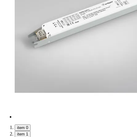
item 0
item 1