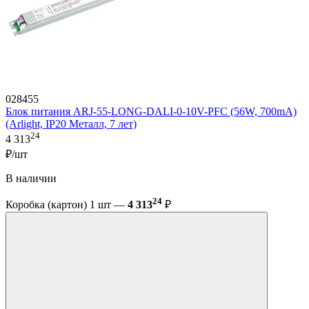
028455
Блок питания ARJ-55-LONG-DALI-0-10V-PFC (56W, 700mA)
(Arlight, IP20 Металл, 7 лет)
24
4 313
₽/шт
В наличии
24
Коробка (картон) 1 шт —
4 313
₽