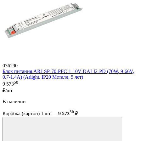
036290
Блок питания ARJ-SP-70-PFC-1-10V-DALI2-PD (70W, 9-66V,
0.7-1.4A) (Arlight, IP20 Металл, 5 лет)
50
9 573
₽/шт
В наличии
50
Коробка (картон) 1 шт —
9 573
₽