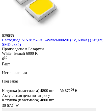
029635
Светодиод AR-2835-SAC-White6000-90 (3V, 60mA) (Arlight,
SMD 2835)
Произведено в Беларуси
White | Белый 6000 K
39
6
₽/шт
Нет в наличии
Под заказ
00
Катушка (пластмасса) 4800 шт —
30 672
₽
Актуальная цена по запросу
Катушка (пластмасса) 4800 шт
00
30 672
₽