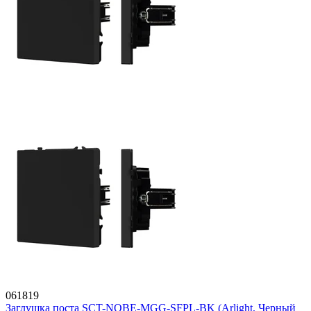
061819
Заглушка поста SCT-NOBE-MGG-SFPL-BK (Arlight, Черный