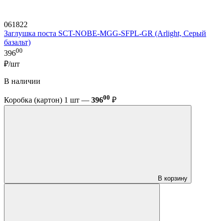
061822
Заглушка поста SCT-NOBE-MGG-SFPL-GR (Arlight, Серый
базальт)
00
396
₽/шт
В наличии
00
Коробка (картон) 1 шт —
396
₽
В корзину