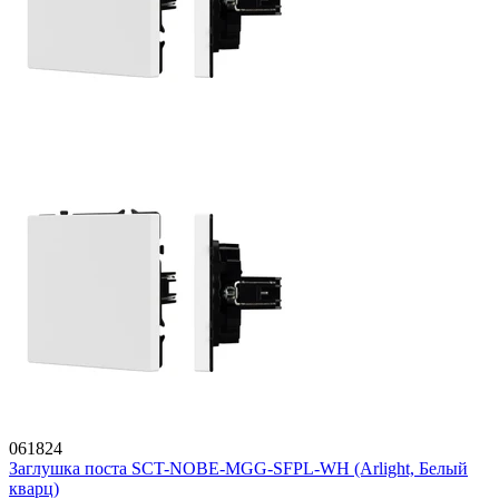
061824
Заглушка поста SCT-NOBE-MGG-SFPL-WH (Arlight, Белый
кварц)