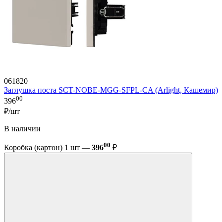
061820
Заглушка поста SCT-NOBE-MGG-SFPL-CA (Arlight, Кашемир)
00
396
₽/шт
В наличии
00
Коробка (картон) 1 шт —
396
₽