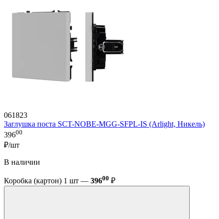
061823
Заглушка поста SCT-NOBE-MGG-SFPL-IS (Arlight, Никель)
00
396
₽/шт
В наличии
00
Коробка (картон) 1 шт —
396
₽