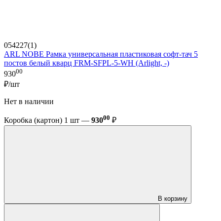
054227(1)
ARL NOBE Рамка универсальная пластиковая софт-тач 5
постов белый кварц FRM-SFPL-5-WH (Arlight, -)
00
930
₽/шт
Нет в наличии
00
Коробка (картон) 1 шт —
930
₽
В корзину