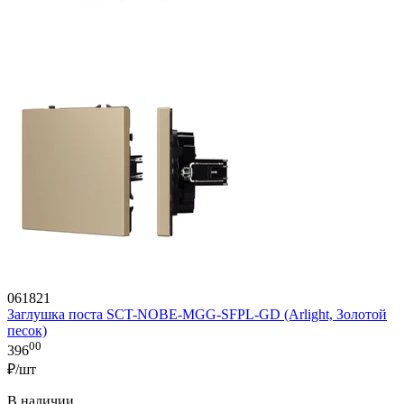
061821
Заглушка поста SCT-NOBE-MGG-SFPL-GD (Arlight, Золотой
песок)
00
396
₽/шт
В наличии