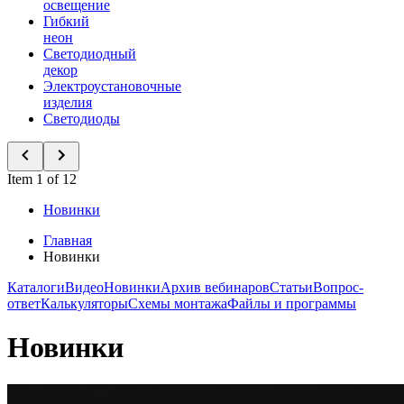
освещение
Гибкий
неон
Светодиодный
декор
Электроустановочные
изделия
Светодиоды
Item 1 of 12
Новинки
Главная
Новинки
Каталоги
Видео
Новинки
Архив вебинаров
Статьи
Вопрос-
ответ
Калькуляторы
Схемы монтажа
Файлы и программы
Новинки