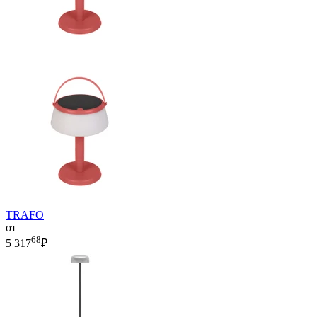
TRAFO
от
68
5 317
₽