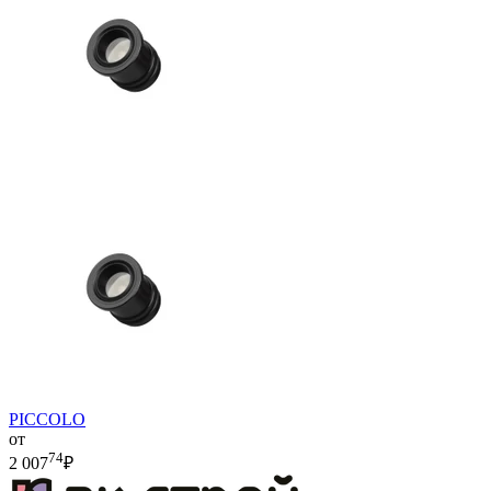
PICCOLO
от
74
2 007
₽