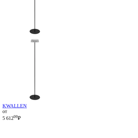
KWALLEN
от
09
5 612
₽