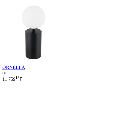
ORNELLA
от
13
11 759
₽