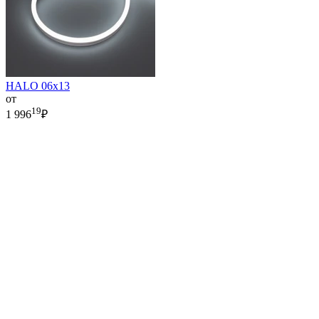
HALO 06x13
от
19
1 996
₽