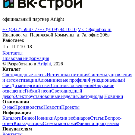
официальный партнер Arlight
+7 (4932) 59 47 77
+7 (9109) 94 10 10
Vk_58@inbox.ru
Иваново, ул. Парижской Коммуны, д. 7а, офис 206в
Работаем:
Пн–ПТ
10–18
Контакты
Правовая информация
© Разработано в
Arlight
, 2026
Каталог
Светодиодные ленты
Источники питания
Системы управления
и автоматизации
Алюминиевые профили
Функциональный
свет
Дизайнерский свет
Системы освещения
Наружное
освещение
Гибкий неон
Светодиодный
декор
Электроустановочные изделия
Светодиоды
Новинки
О компании
О нас
Производство
Новости
Проекты
Информация
Каталоги
Видео
Новинки
Архив вебинаров
Статьи
Вопрос-
ответ
Калькуляторы
Схемы монтажа
Файлы и программы
Покупателям
Контакты