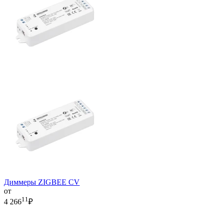
Диммеры ZIGBEE CV
от
11
4 266
₽