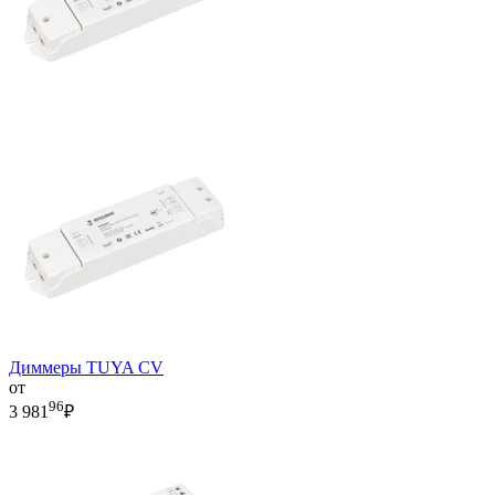
Диммеры TUYA CV
от
96
3 981
₽