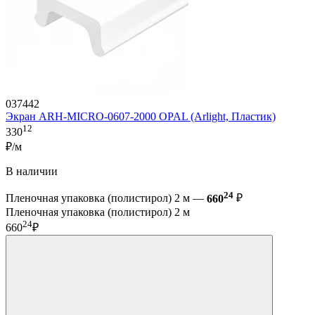
037442
Экран ARH-MICRO-0607-2000 OPAL (Arlight, Пластик)
12
330
₽/м
В наличии
24
Пленочная упаковка (полистирол) 2 м —
660
₽
Пленочная упаковка (полистирол) 2 м
24
660
₽