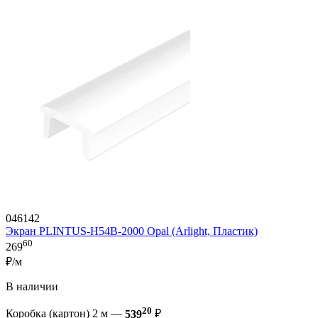
046142
Экран PLINTUS-H54B-2000 Opal (Arlight, Пластик)
60
269
₽/м
В наличии
20
Коробка (картон) 2 м —
539
₽