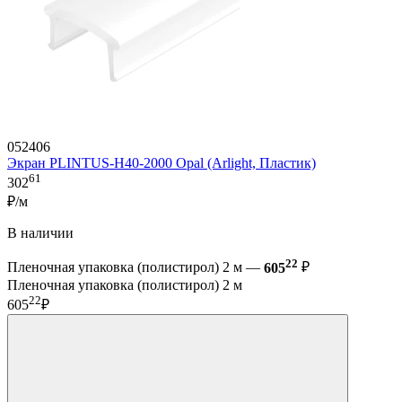
052406
Экран PLINTUS-H40-2000 Opal (Arlight, Пластик)
61
302
₽/м
В наличии
22
Пленочная упаковка (полистирол) 2 м —
605
₽
Пленочная упаковка (полистирол) 2 м
22
605
₽