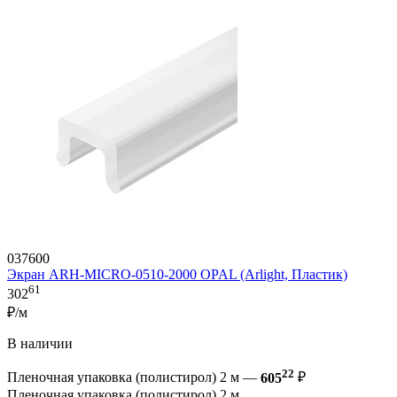
037600
Экран ARH-MICRO-0510-2000 OPAL (Arlight, Пластик)
61
302
₽/м
В наличии
22
Пленочная упаковка (полистирол) 2 м —
605
₽
Пленочная упаковка (полистирол) 2 м