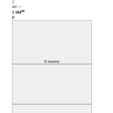
1
шт —
66
1 184
₽
В корзину