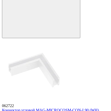
062722
Коннектор угловой MAG-MICROCOSM-CON-L90 (WH)