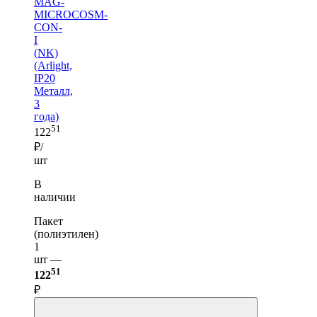
MAG-
MICROCOSM-
CON-
I
(NK)
(Arlight,
IP20
Металл,
3
года)
51
122
₽/
шт
В
наличии
Пакет
(полиэтилен)
1
шт —
51
122
₽