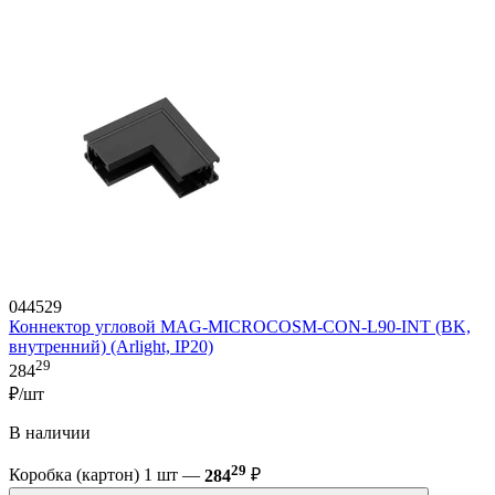
044529
Коннектор угловой MAG-MICROCOSM-CON-L90-INT (BK,
внутренний) (Arlight, IP20)
29
284
₽/шт
В наличии
29
Коробка (картон) 1 шт —
284
₽