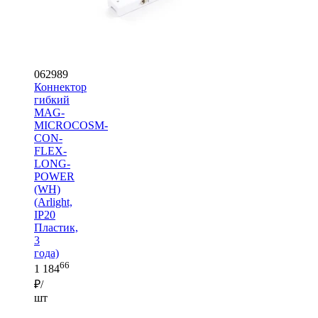
062989
Коннектор
гибкий
MAG-
MICROCOSM-
CON-
FLEX-
LONG-
POWER
(WH)
(Arlight,
IP20
Пластик,
3
года)
66
1 184
₽/
шт