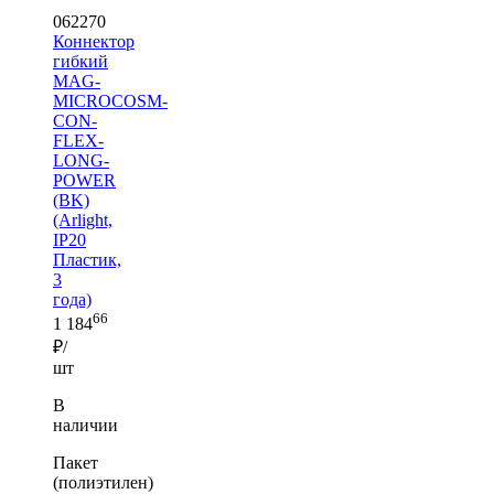
062270
Коннектор
гибкий
MAG-
MICROCOSM-
CON-
FLEX-
LONG-
POWER
(BK)
(Arlight,
IP20
Пластик,
3
года)
66
1 184
₽/
шт
В
наличии
Пакет
(полиэтилен)