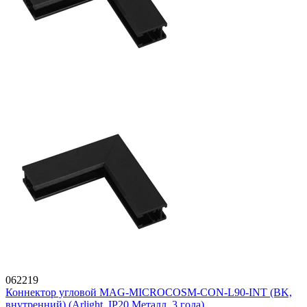
062219
Коннектор угловой MAG-MICROCOSM-CON-L90-INT (BK,
внутренний) (Arlight, IP20 Металл, 3 года)