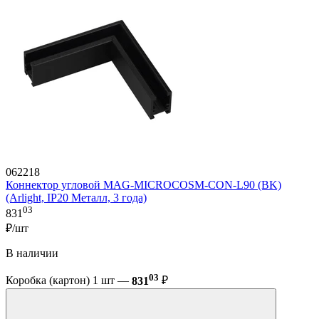
062218
Коннектор угловой MAG-MICROCOSM-CON-L90 (BK)
(Arlight, IP20 Металл, 3 года)
03
831
₽/шт
В наличии
03
Коробка (картон) 1 шт —
831
₽