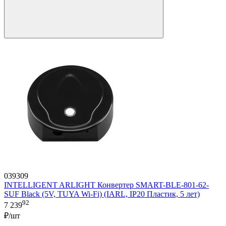
039309
INTELLIGENT ARLIGHT Конвертер SMART-BLE-801-62-
SUF Black (5V, TUYA Wi-Fi) (IARL, IP20 Пластик, 5 лет)
92
7 239
₽/шт