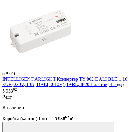
029910
INTELLIGENT ARLIGHT Конвертер TY-802-DALI-BLE-1-10-
SUF (230V, 10A, DALI, 0-10V) (IARL, IP20 Пластик, 3 года)
62
5 938
₽/шт
В наличии
62
Коробка (картон) 1 шт —
5 938
₽