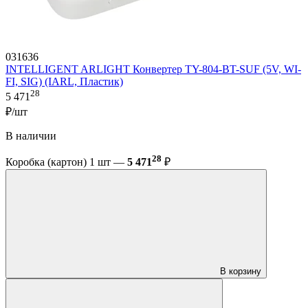
031636
INTELLIGENT ARLIGHT Конвертер TY-804-BT-SUF (5V, WI-
FI, SIG) (IARL, Пластик)
28
5 471
₽/шт
В наличии
28
Коробка (картон) 1 шт —
5 471
₽
В корзину