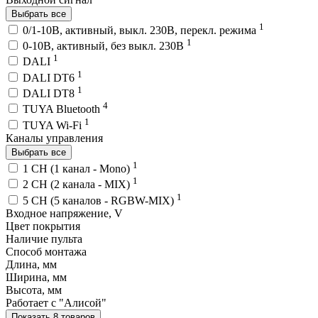
Выбрать все
1
0/1-10В, активный, выкл. 230В, перекл. режима
1
0-10В, активный, без выкл. 230В
1
DALI
1
DALI DT6
1
DALI DT8
4
TUYA Bluetooth
1
TUYA Wi-Fi
Каналы управления
Выбрать все
1
1 CH (1 канал - Mono)
1
2 CH (2 канала - MIX)
1
5 CH (5 каналов - RGBW-MIX)
Входное напряжение, V
Цвет покрытия
Наличие пульта
Способ монтажа
Длина, мм
Ширина, мм
Высота, мм
Работает с "Алисой"
Показать 8 товаров