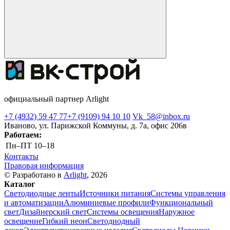
официальный партнер Arlight
+7 (4932) 59 47 77
+7 (9109) 94 10 10
Vk_58@inbox.ru
Иваново, ул. Парижской Коммуны, д. 7а, офис 206в
Работаем:
Пн–ПТ
10–18
Контакты
Правовая информация
© Разработано в
Arlight
, 2026
Каталог
Светодиодные ленты
Источники питания
Системы управления
и автоматизации
Алюминиевые профили
Функциональный
свет
Дизайнерский свет
Системы освещения
Наружное
освещение
Гибкий неон
Светодиодный