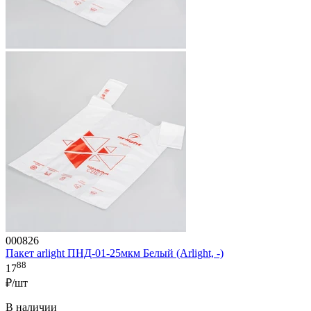
000826
Пакет arlight ПНД-01-25мкм Белый (Arlight, -)
88
17
₽/шт
В наличии