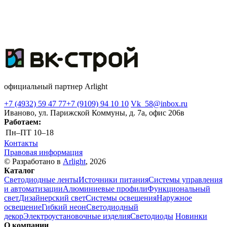
официальный партнер Arlight
+7 (4932) 59 47 77
+7 (9109) 94 10 10
Vk_58@inbox.ru
Иваново, ул. Парижской Коммуны, д. 7а, офис 206в
Работаем:
Пн–ПТ
10–18
Контакты
Правовая информация
© Разработано в
Arlight
, 2026
Каталог
Светодиодные ленты
Источники питания
Системы управления
и автоматизации
Алюминиевые профили
Функциональный
свет
Дизайнерский свет
Системы освещения
Наружное
освещение
Гибкий неон
Светодиодный
декор
Электроустановочные изделия
Светодиоды
Новинки
О компании