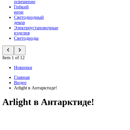
освещение
Гибкий
неон
Светодиодный
декор
Электроустановочные
изделия
Светодиоды
Item 1 of 12
Новинки
Главная
Видео
Arlight в Антарктиде!
Arlight в Антарктиде!