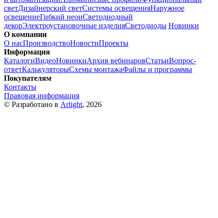
свет
Дизайнерский свет
Системы освещения
Наружное
освещение
Гибкий неон
Светодиодный
декор
Электроустановочные изделия
Светодиоды
Новинки
О компании
О нас
Производство
Новости
Проекты
Информация
Каталоги
Видео
Новинки
Архив вебинаров
Статьи
Вопрос-
ответ
Калькуляторы
Схемы монтажа
Файлы и программы
Покупателям
Контакты
Правовая информация
© Разработано в
Arlight
, 2026