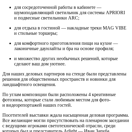
для сосредоточенной работы в кабинете —
шумоподавляющий светильник для системы APRIORI
и подвесные светильники ARC;
для отдыха в гостиной — накладные треки MAG VIBE
и стильные торшеры;
для комфортного приготовления пищи на кухне —
лаконичные даунлайты и бра на основе профиля;
и множество других необычных решений, которые
сделают ваш дом уютнее.
Для наших деловых партнеров на стенде были представлены
решения для общественных пространств и новинки для
ландшафтного освещения.
По углам композиции были расположены 4 креативные
фотозоны, которые стали любимым местом для фото-
и видеорепортажей наших гостей.
Посетителей выставки ждала насыщенная деловая программа.
Все желающие могли присутствовать на пленарном заседании
с ведущими игроками светотехнической отрасли, среди
которых был и представитель Arlight — Иван Заруба,