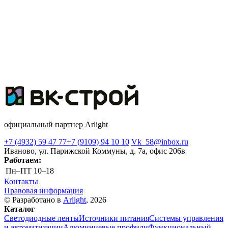
официальный партнер Arlight
+7 (4932) 59 47 77
+7 (9109) 94 10 10
Vk_58@inbox.ru
Иваново, ул. Парижской Коммуны, д. 7а, офис 206в
Работаем:
Пн–ПТ
10–18
Контакты
Правовая информация
© Разработано в
Arlight
, 2026
Каталог
Светодиодные ленты
Источники питания
Системы управления
и автоматизации
Алюминиевые профили
Функциональный