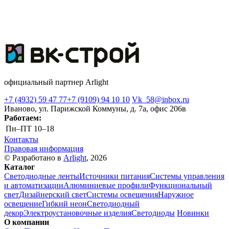
официальный партнер Arlight
+7 (4932) 59 47 77
+7 (9109) 94 10 10
Vk_58@inbox.ru
Иваново, ул. Парижской Коммуны, д. 7а, офис 206в
Работаем:
Пн–ПТ
10–18
Контакты
Правовая информация
© Разработано в
Arlight
, 2026
Каталог
Светодиодные ленты
Источники питания
Системы управления
и автоматизации
Алюминиевые профили
Функциональный
свет
Дизайнерский свет
Системы освещения
Наружное
освещение
Гибкий неон
Светодиодный
декор
Электроустановочные изделия
Светодиоды
Новинки
О компании