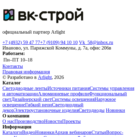
официальный партнер Arlight
+7 (4932) 59 47 77
+7 (9109) 94 10 10
Vk_58@inbox.ru
Иваново, ул. Парижской Коммуны, д. 7а, офис 206в
Работаем:
Пн–ПТ
10–18
Контакты
Правовая информация
© Разработано в
Arlight
, 2026
Каталог
Светодиодные ленты
Источники питания
Системы управления
и автоматизации
Алюминиевые профили
Функциональный
свет
Дизайнерский свет
Системы освещения
Наружное
освещение
Гибкий неон
Светодиодный
декор
Электроустановочные изделия
Светодиоды
Новинки
О компании
О нас
Производство
Новости
Проекты
Информация
Каталоги
Видео
Новинки
Архив вебинаров
Статьи
Вопрос-