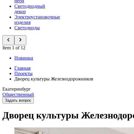
неон
Светодиодный
декор
Электроустановочные
изделия
Светодиоды
Item 1 of 12
Новинки
Главная
Проекты
Дворец культуры Железнодорожников
Екатеринбург
Общественный
Задать вопрос
Дворец культуры Железнодо