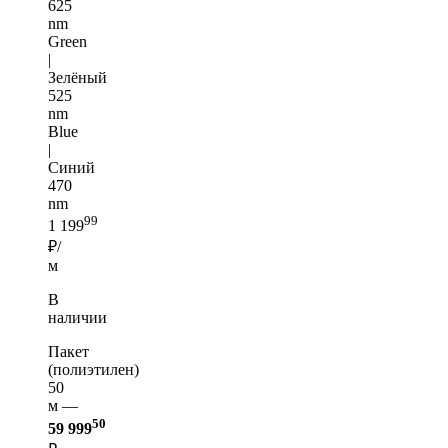
625
nm
Green
|
Зелёный
525
nm
Blue
|
Синий
470
nm
99
1 199
₽/
м
В
наличии
Пакет
(полиэтилен)
50
м —
50
59 999