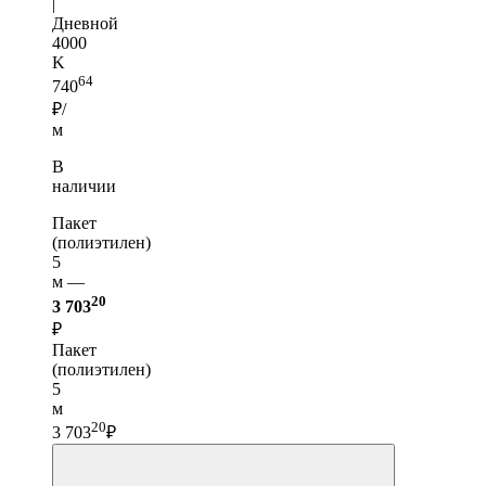
|
Дневной
4000
K
64
740
₽/
м
В
наличии
Пакет
(полиэтилен)
5
м —
20
3 703
₽
Пакет
(полиэтилен)
5
м
20
3 703
₽