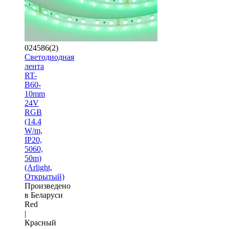
024586(2)
Светодиодная
лента
RT-
B60-
10mm
24V
RGB
(14.4
W/m,
IP20,
5060,
50m)
(Arlight,
Открытый)
Произведено
в Беларуси
Red
|
Красный