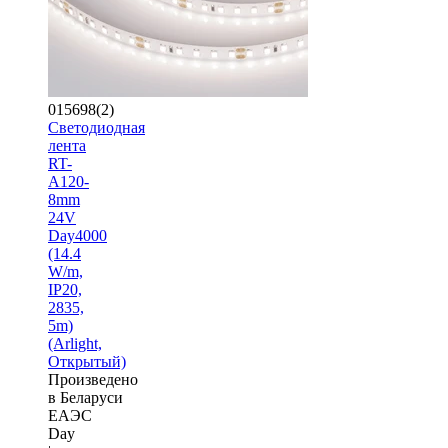
015698(2)
Светодиодная
лента
RT-
A120-
8mm
24V
Day4000
(14.4
W/m,
IP20,
2835,
5m)
(Arlight,
Открытый)
Произведено
в Беларуси
ЕАЭС
Day