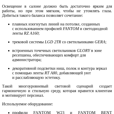
Освещение в салоне должно быть достаточно ярким для
работы, но при этом мягким, чтобы не утомлять глаза.
Добиться такого баланса позволяет сочетание:
плавных изогнутых линий на потолке, созданных
с использованием профилей
FANTOM
и светодиодной
ленты
RZ A160
;
трековой системы
LGD 2TR
со светильниками
GERA
;
встроенных точечных светильников
GLORY
в зоне
ресепшена, обеспечивающих комфорт для
администратора;
декоративной подсветки ниш, полок и контура зеркал
с помощью ленты
RT A80
, добавляющей уют
и расслабляющую эстетику.
Такой многоуровневый световой сценарий создает
гармоничную и стильную среду, которая нравится клиентам
и мотивирует персонал.
Используемое оборудование:
профили FANTOM W23 и FANTOM BENT