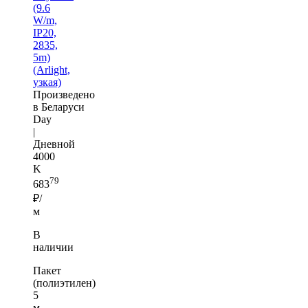
(9.6
W/m,
IP20,
2835,
5m)
(Arlight,
узкая)
Произведено
в Беларуси
Day
|
Дневной
4000
K
79
683
₽/
м
В
наличии
Пакет
(полиэтилен)
5
м —