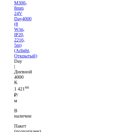
M300-
8mm
24V
Day4000
(8
W/m,
IP20,
2216,
5m)
(Arlight,
Открытый)
Day
|
Дневной
4000
K
44
1 421
₽/
м
В
наличии
Пакет
(полиэтилен)