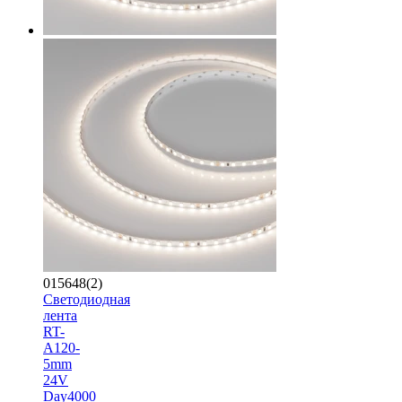
015648(2)
Светодиодная
лента
RT-
A120-
5mm
24V
Day4000