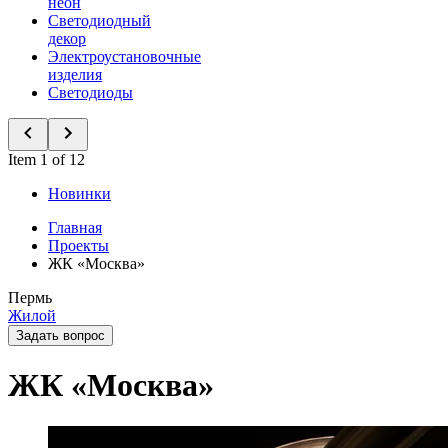
неон
Светодиодный
декор
Электроустановочные
изделия
Светодиоды
Item 1 of 12
Новинки
Главная
Проекты
ЖК «Москва»
Пермь
Жилой
Задать вопрос
ЖК «Москва»