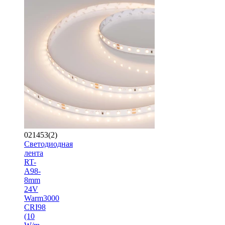
021453(2)
Светодиодная
лента
RT-
A98-
8mm
24V
Warm3000
CRI98
(10