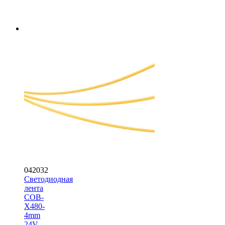
042032
Светодиодная
лента
COB-
X480-
4mm
24V