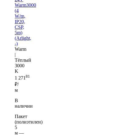
Warm3000
(4
W/m,
IP20,
CSP,
5m)
(Arlight,
-)
Warm
|
Тёплый
3000
K
81
1 271
₽/
м
В
наличии
Пакет
(полиэтилен)
5
м —