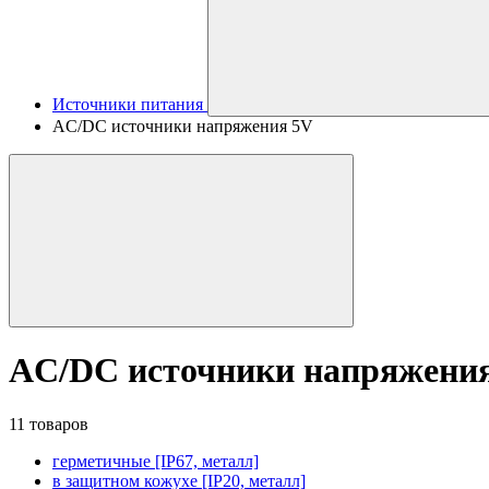
Источники питания
AC/DC источники напряжения 5V
AC/DC источники напряжени
11 товаров
герметичные [IP67, металл]
в защитном кожухе [IP20, металл]