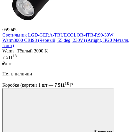
059945
Светильник LGD-GERA-TRUECOLOR-4TR-R90-30W
Warm3000 CRI98 (Черный, 55 deg, 230V) (Arlight, IP20 Металл,
5 лет)
Warm | Тёплый 3000 K
18
7 511
₽/шт
Нет в наличии
18
Коробка (картон) 1 шт —
7 511
₽
В корзину