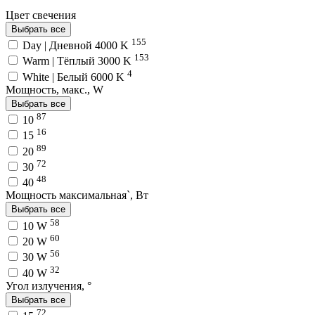
Цвет свечения
Выбрать все
155
Day | Дневной 4000 K
153
Warm | Тёплый 3000 K
4
White | Белый 6000 K
Мощность, макс., W
Выбрать все
87
10
16
15
89
20
72
30
48
40
Мощность максимальная`, Вт
Выбрать все
58
10 W
60
20 W
56
30 W
32
40 W
Угол излучения, °
Выбрать все
72