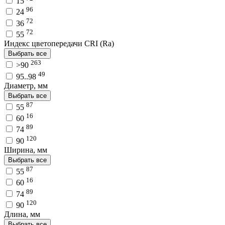
15
96
24
72
36
72
55
Индекс цветопередачи CRI (Ra)
Выбрать все
263
>90
49
95..98
Диаметр, мм
Выбрать все
87
55
16
60
89
74
120
90
Ширина, мм
Выбрать все
87
55
16
60
89
74
120
90
Длина, мм
Выбрать все