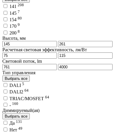
208
141
7
145
80
154
9
170
8
200
Высота, мм
Расчетная световая эффективность, лм/Вт
Световой поток, lm
Тип управления
Выбрать все
5
DALI
64
DALI2
64
TRIAC/MOSFET
160
-
Диммируемый(ая)
Выбрать все
131
Да
49
Нет