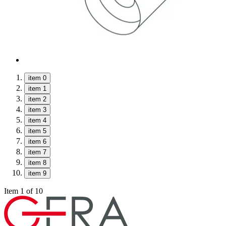
item 0
item 1
item 2
item 3
item 4
item 5
item 6
item 7
item 8
item 9
Item 1 of 10