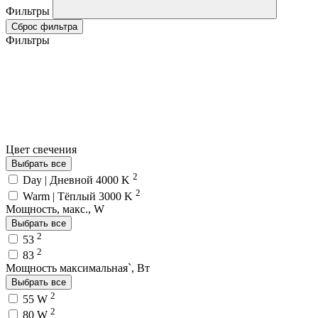
Фильтры
Сброс фильтра
Фильтры
Цвет свечения
Выбрать все
2
Day | Дневной 4000 K
2
Warm | Тёплый 3000 K
Мощность, макс., W
Выбрать все
2
53
2
83
Мощность максимальная`, Вт
Выбрать все
2
55 W
2
80 W