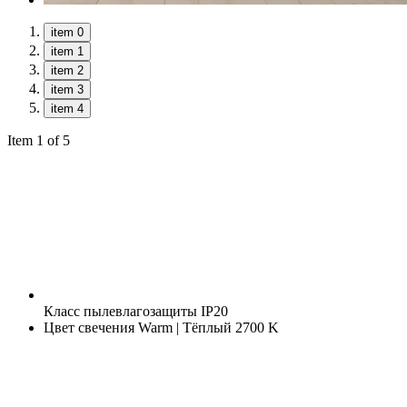
item 0
item 1
item 2
item 3
item 4
Item 1 of 5
Класс пылевлагозащиты
IP20
Цвет свечения
Warm | Тёплый 2700 K