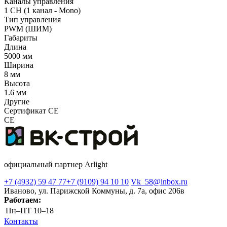
Каналы управления
1 CH (1 канал - Mono)
Тип управления
PWM (ШИМ)
Габариты
Длина
5000 мм
Ширина
8 мм
Высота
1.6 мм
Другие
Сертификат CE
CE
официальный партнер Arlight
+7 (4932) 59 47 77
+7 (9109) 94 10 10
Vk_58@inbox.ru
Иваново, ул. Парижской Коммуны, д. 7а, офис 206в
Работаем:
Пн–ПТ
10–18
Контакты