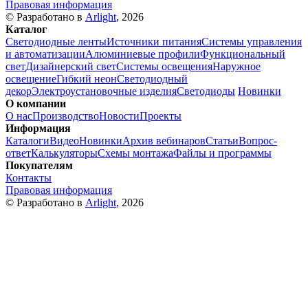
Правовая информация
© Разработано в
Arlight
, 2026
Каталог
Светодиодные ленты
Источники питания
Системы управления
и автоматизации
Алюминиевые профили
Функциональный
свет
Дизайнерский свет
Системы освещения
Наружное
освещение
Гибкий неон
Светодиодный
декор
Электроустановочные изделия
Светодиоды
Новинки
О компании
О нас
Производство
Новости
Проекты
Информация
Каталоги
Видео
Новинки
Архив вебинаров
Статьи
Вопрос-
ответ
Калькуляторы
Схемы монтажа
Файлы и программы
Покупателям
Контакты
Правовая информация
© Разработано в
Arlight
, 2026