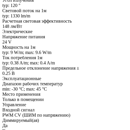
Угол излучения
typ: 120 °
Световой поток на 1м
typ: 1330 lm/m
Расчетная световая эффективность
148 лм/Вт
Электрические
Напряжение питания
24 V
Мощность на 1м
typ: 9 W/m; max: 9.6 W/m
Ток потребления 1м
typ: 0.38 A/m; max: 0.4 A/m
Предельное отклонение напряжения ±
0.25 В
Эксплуатационные
Диапазон рабочих температур
min: -30 °C; max: 45 °C
Место применения
Только в помещении
Управление
Входной сигнал
PWM СV (ШИМ по напряжению)
Диммируемый(ая)
Да