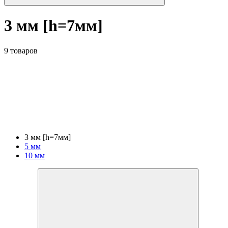
3 мм [h=7мм]
9 товаров
3 мм [h=7мм]
5 мм
10 мм