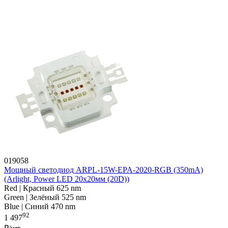
019058
Мощный светодиод ARPL-15W-EPA-2020-RGB (350mA)
(Arlight, Power LED 20x20мм (20D))
Red | Красный 625 nm
Green | Зелёный 525 nm
Blue | Синий 470 nm
92
1 497