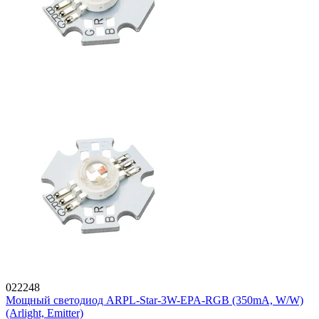
022248
Мощный светодиод ARPL-Star-3W-EPA-RGB (350mA, W/W)
(Arlight, Emitter)