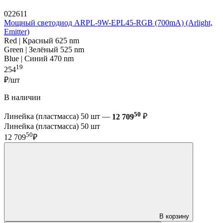
022611
Мощный светодиод ARPL-9W-EPL45-RGB (700mA) (Arlight,
Emitter)
Red | Красный 625 nm
Green | Зелёный 525 nm
Blue | Синий 470 nm
19
254
₽/шт
В наличии
50
Линейка (пластмасса) 50 шт —
12 709
₽
Линейка (пластмасса) 50 шт
50
12 709
₽
В корзину