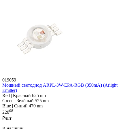
019059
Мощный светодиод ARPL-3W-EPA-RGB (350mA) (Arlight,
Emitter)
Red | Красный 625 nm
Green | Зелёный 525 nm
Blue | Синий 470 nm
08
220
₽/шт
В наличии