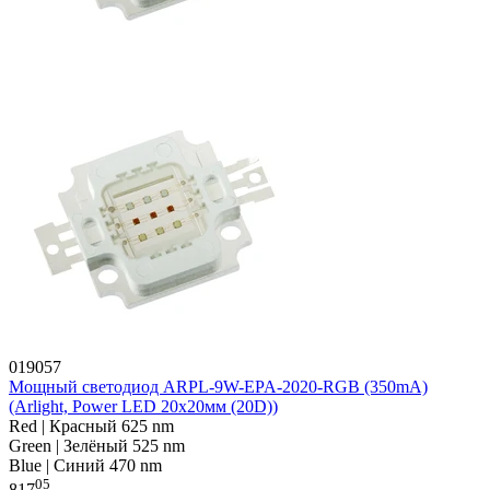
019057
Мощный светодиод ARPL-9W-EPA-2020-RGB (350mA)
(Arlight, Power LED 20x20мм (20D))
Red | Красный 625 nm
Green | Зелёный 525 nm
Blue | Синий 470 nm
05
817