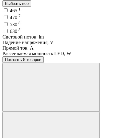
Выбрать все
1
465
7
470
8
530
8
630
Световой поток, lm
Падение напряжения, V
Прямой ток, A
Рассеиваемая мощность LED, W
Показать 8 товаров