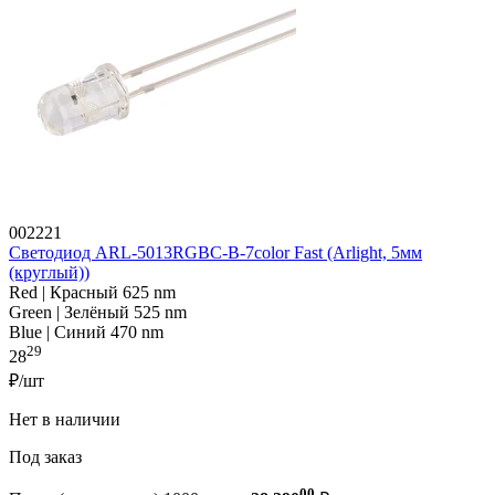
002221
Светодиод ARL-5013RGBC-B-7color Fast (Arlight, 5мм
(круглый))
Red | Красный 625 nm
Green | Зелёный 525 nm
Blue | Синий 470 nm
29
28
₽/шт
Нет в наличии
Под заказ
00