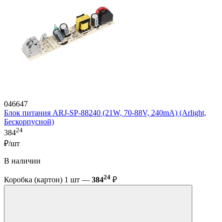
046647
Блок питания ARJ-SP-88240 (21W, 70-88V, 240mA) (Arlight,
Бескорпусной)
24
384
₽/шт
В наличии
24
Коробка (картон) 1 шт —
384
₽