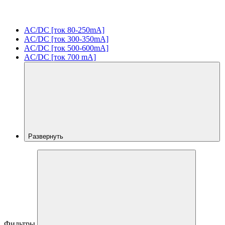
AC/DC [ток 80-250mA]
AC/DC [ток 300-350mA]
AC/DC [ток 500-600mA]
AC/DC [ток 700 mA]
Развернуть
Фильтры