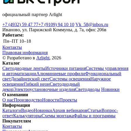
официальный партнер Arlight
+7 (4932) 59 47 77
+7 (9109) 94 10 10
Vk_58@inbox.ru
Иваново, ул. Парижской Коммуны, д. 7а, офис 206в
Работаем:
Пн–ПТ
10–18
Контакты
Правовая информация
© Разработано в
Arlight
, 2026
Каталог
Светодиодные ленты
Источники питания
Системы управления
и автоматизации
Алюминиевые профили
Функциональный
свет
Дизайнерский свет
Системы освещения
Наружное
освещение
Гибкий неон
Светодиодный
декор
Электроустановочные изделия
Светодиоды
Новинки
О компании
О нас
Производство
Новости
Проекты
Информация
Каталоги
Видео
Новинки
Архив вебинаров
Статьи
Вопрос-
ответ
Калькуляторы
Схемы монтажа
Файлы и программы
Покупателям
Контакты