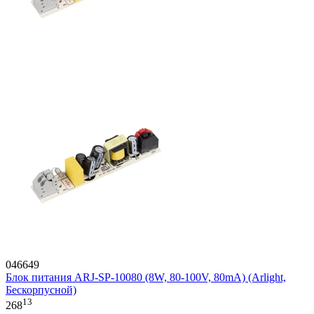
046649
Блок питания ARJ-SP-10080 (8W, 80-100V, 80mA) (Arlight,
Бескорпусной)
13
268