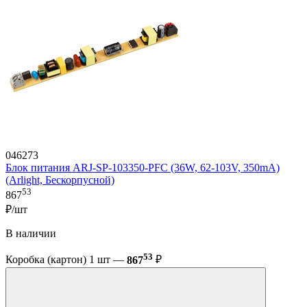
046273
Блок питания ARJ-SP-103350-PFC (36W, 62-103V, 350mA)
(Arlight, Бескорпусной)
53
867
₽/шт
В наличии
53
Коробка (картон) 1 шт —
867
₽