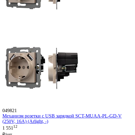
049821
Механизм розетки с USB зарядкой SCT-MUAA-PL-GD-V
(250V, 16A) (Arlight, -)
12
1 551
₽/шт