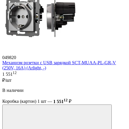
049820
Механизм розетки с USB зарядкой SCT-MUAA-PL-GR-V
(250V, 16A) (Arlight, -)
12
1 551
₽/шт
В наличии
12
Коробка (картон) 1 шт —
1 551
₽