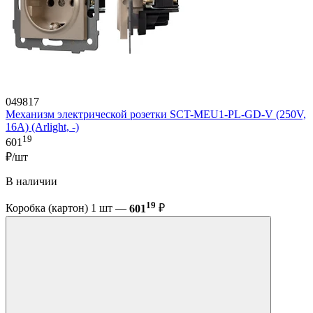
049817
Механизм электрической розетки SCT-MEU1-PL-GD-V (250V,
16A) (Arlight, -)
19
601
₽/шт
В наличии
19
Коробка (картон) 1 шт —
601
₽