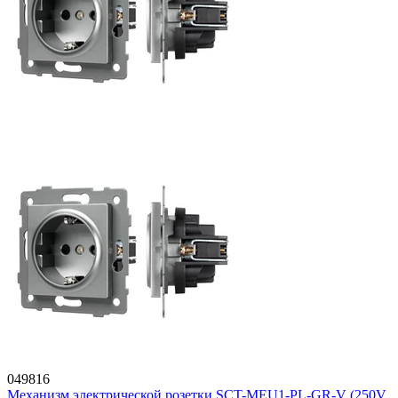
049816
Механизм электрической розетки SCT-MEU1-PL-GR-V (250V,