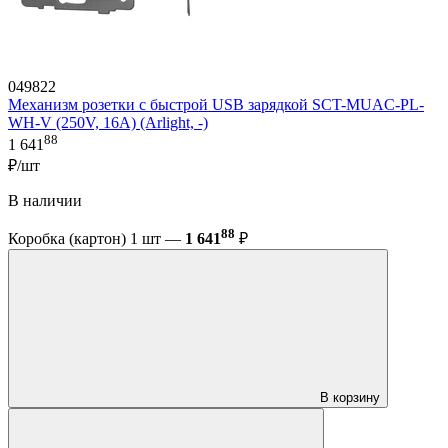
049822
Механизм розетки с быстрой USB зарядкой SCT-MUAC-PL-
WH-V (250V, 16A) (Arlight, -)
88
1 641
₽/шт
В наличии
88
Коробка (картон) 1 шт —
1 641
₽
В корзину