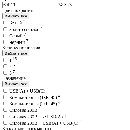
Цвет покрытия
Выбрать все
7
Белый
7
Золото светлое
7
Серый
7
Чёрный
Количество постов
Выбрать все
15
1
6
2
7
3
Назначение
Выбрать все
4
USB(A) + USB(C)
4
Компьютерная (1хRJ45)
4
Компьютерная (2хRJ45)
8
Силовая 230В
4
Силовая 230В + 2хUSB(A)
4
Силовая 230В + USB(A) + USВ(С)
Класс пылевлагозащиты