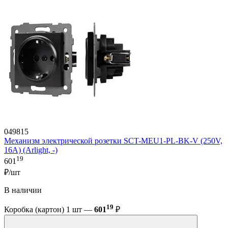
049815
Механизм электрической розетки SCT-MEU1-PL-BK-V (250V,
16A) (Arlight, -)
19
601
₽/шт
В наличии
19
Коробка (картон) 1 шт —
601
₽