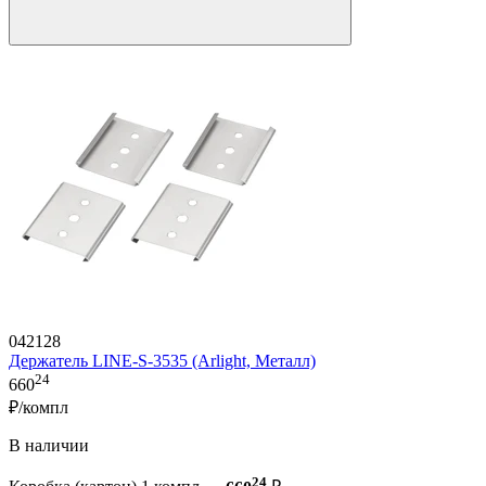
042128
Держатель LINE-S-3535 (Arlight, Металл)
24
660
₽/компл
В наличии
24