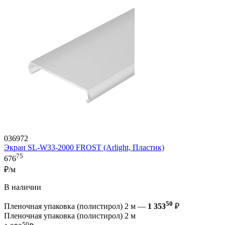
036972
Экран SL-W33-2000 FROST (Arlight, Пластик)
75
676
₽/м
В наличии
50
Пленочная упаковка (полистирол) 2 м —
1 353
₽
Пленочная упаковка (полистирол) 2 м
50