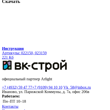
Скачать
Инструкция
Артикулы: 022150, 023159
221 Кб
официальный партнер Arlight
+7 (4932) 59 47 77
+7 (9109) 94 10 10
Vk_58@inbox.ru
Иваново, ул. Парижской Коммуны, д. 7а, офис 206в
Работаем:
Пн–ПТ
10–18
Контакты