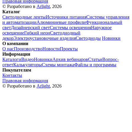
Правовая информация
© Разработано в
Arlight
, 2026
Каталог
Светодиодные ленты
Источники питания
Системы управления
и автоматизации
Алюминиевые профили
Функциональный
свет
Дизайнерский свет
Системы освещения
Наружное
освещение
Гибкий неон
Светодиодный
декор
Электроустановочные изделия
Светодиоды
Новинки
О компании
О нас
Производство
Новости
Проекты
Информация
Каталоги
Видео
Новинки
Архив вебинаров
Статьи
Вопрос-
ответ
Калькуляторы
Схемы монтажа
Файлы и программы
Покупателям
Контакты
Правовая информация
© Разработано в
Arlight
, 2026