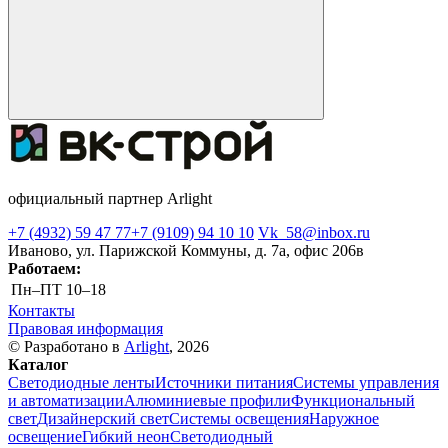
официальный партнер Arlight
+7 (4932) 59 47 77
+7 (9109) 94 10 10
Vk_58@inbox.ru
Иваново, ул. Парижской Коммуны, д. 7а, офис 206в
Работаем:
Пн–ПТ
10–18
Контакты
Правовая информация
© Разработано в
Arlight
, 2026
Каталог
Светодиодные ленты
Источники питания
Системы управления
и автоматизации
Алюминиевые профили
Функциональный
свет
Дизайнерский свет
Системы освещения
Наружное
освещение
Гибкий неон
Светодиодный