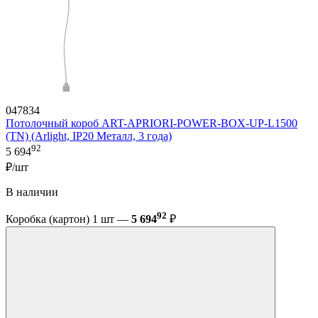
047834
Потолочный короб ART-APRIORI-POWER-BOX-UP-L1500
(TN) (Arlight, IP20 Металл, 3 года)
92
5 694
₽/шт
В наличии
92
Коробка (картон) 1 шт —
5 694
₽