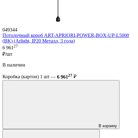
049344
Потолочный короб ART-APRIORI-POWER-BOX-UP-L5000
(BK) (Arlight, IP20 Металл, 3 года)
27
6 961
₽/шт
В наличии
27
Коробка (картон) 1 шт —
6 961
₽
В корзину