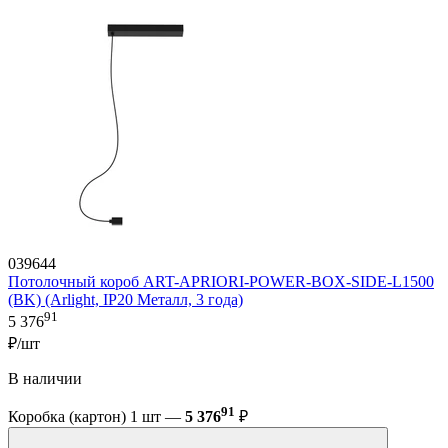
039644
Потолочный короб ART-APRIORI-POWER-BOX-SIDE-L1500
(BK) (Arlight, IP20 Металл, 3 года)
91
5 376
₽/шт
В наличии
91
Коробка (картон) 1 шт —
5 376
₽