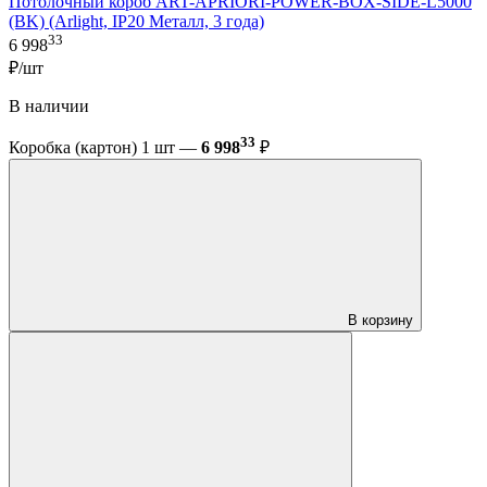
Потолочный короб ART-APRIORI-POWER-BOX-SIDE-L5000
(BK) (Arlight, IP20 Металл, 3 года)
33
6 998
₽/шт
В наличии
33
Коробка (картон) 1 шт —
6 998
₽
В корзину