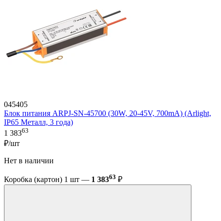
045405
Блок питания ARPJ-SN-45700 (30W, 20-45V, 700mA) (Arlight,
IP65 Металл, 3 года)
63
1 383
₽/шт
Нет в наличии
63
Коробка (картон) 1 шт —
1 383
₽