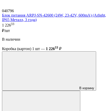
040796
Блок питания ARPJ-SN-42600 (24W, 23-42V, 600mA) (Arlight,
IP65 Металл, 3 года)
33
1 226
₽/шт
В наличии
33
Коробка (картон) 1 шт —
1 226
₽
В корзину