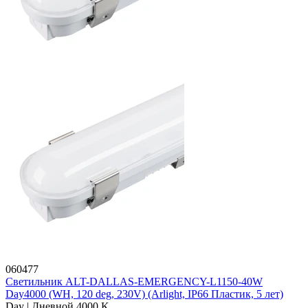
060477
Светильник ALT-DALLAS-EMERGENCY-L1150-40W
Day4000 (WH, 120 deg, 230V) (Arlight, IP66 Пластик, 5 лет)
Day | Дневной 4000 K