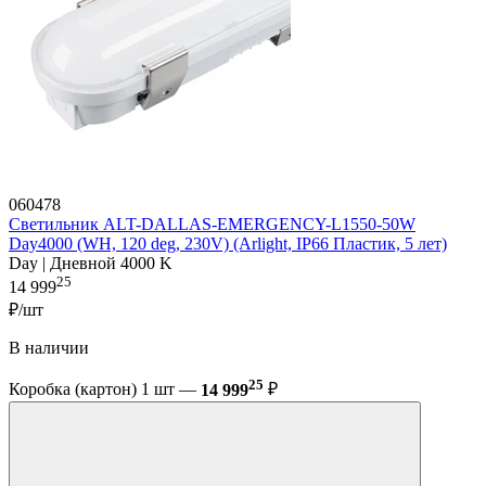
060478
Светильник ALT-DALLAS-EMERGENCY-L1550-50W
Day4000 (WH, 120 deg, 230V) (Arlight, IP66 Пластик, 5 лет)
Day | Дневной 4000 K
25
14 999
₽/шт
В наличии
25
Коробка (картон) 1 шт —
14 999
₽