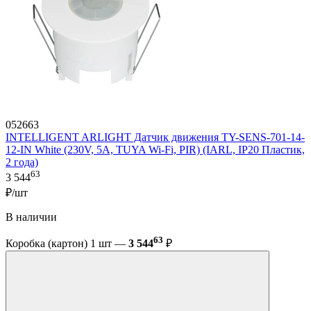
052663
INTELLIGENT ARLIGHT Датчик движения TY-SENS-701-14-
12-IN White (230V, 5A, TUYA Wi-Fi, PIR) (IARL, IP20 Пластик,
2 года)
63
3 544
₽/шт
В наличии
63
Коробка (картон) 1 шт —
3 544
₽