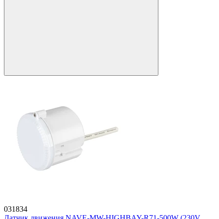
031834
Датчик движения NAVE-MW-HIGHBAY-R71-500W (230V,