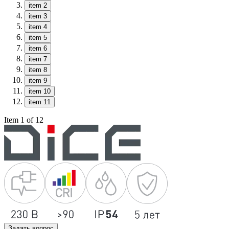
item 2
item 3
item 4
item 5
item 6
item 7
item 8
item 9
item 10
item 11
Item 1 of 12
Задать вопрос