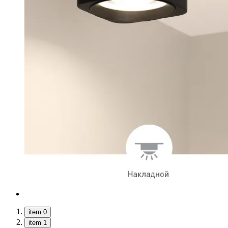
item 0
item 1