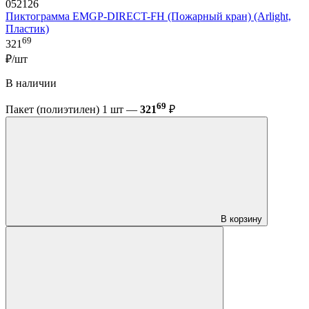
052126
Пиктограмма EMGP-DIRECT-FH (Пожарный кран) (Arlight,
Пластик)
69
321
₽/шт
В наличии
69
Пакет (полиэтилен) 1 шт —
321
₽
В корзину