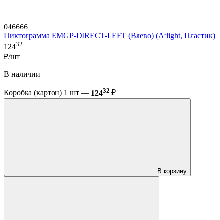
046666
Пиктограмма EMGP-DIRECT-LEFT (Влево) (Arlight, Пластик)
32
124
₽/шт
В наличии
32
Коробка (картон) 1 шт —
124
₽
В корзину