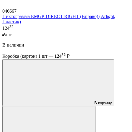
046667
Пиктограмма EMGP-DIRECT-RIGHT (Вправо) (Arlight,
Пластик)
32
124
₽/шт
В наличии
32
Коробка (картон) 1 шт —
124
₽
В корзину