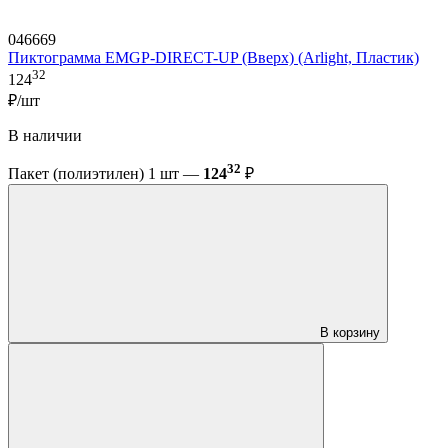
046669
Пиктограмма EMGP-DIRECT-UP (Вверх) (Arlight, Пластик)
32
124
₽/шт
В наличии
32
Пакет (полиэтилен) 1 шт —
124
₽
В корзину