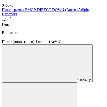
046670
Пиктограмма EMGP-DIRECT-DOWN (Вниз) (Arlight,
Пластик)
32
124
₽/шт
В наличии
32
Пакет (полиэтилен) 1 шт —
124
₽
В корзину