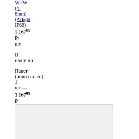
WTW
(4-
8mm)
(Arlight,
IP68)
08
1 167
₽/
шт
В
наличии
Пакет
(полиэтилен)
1
шт —
08
1 167
₽