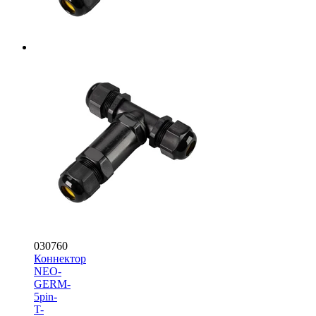
030760
Коннектор
NEO-
GERM-
5pin-
T-