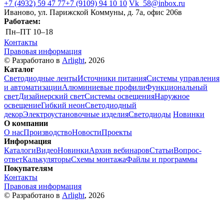
+7 (4932) 59 47 77
+7 (9109) 94 10 10
Vk_58@inbox.ru
Иваново, ул. Парижской Коммуны, д. 7а, офис 206в
Работаем:
Пн–ПТ
10–18
Контакты
Правовая информация
© Разработано в
Arlight
, 2026
Каталог
Светодиодные ленты
Источники питания
Системы управления
и автоматизации
Алюминиевые профили
Функциональный
свет
Дизайнерский свет
Системы освещения
Наружное
освещение
Гибкий неон
Светодиодный
декор
Электроустановочные изделия
Светодиоды
Новинки
О компании
О нас
Производство
Новости
Проекты
Информация
Каталоги
Видео
Новинки
Архив вебинаров
Статьи
Вопрос-
ответ
Калькуляторы
Схемы монтажа
Файлы и программы
Покупателям
Контакты
Правовая информация
© Разработано в
Arlight
, 2026