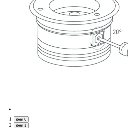
item 0
item 1