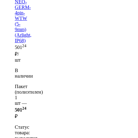
NEO-
GERM-
4pin-
WTW
(5-
9mm)
(Arlight,
IP68)
24
501
₽/
шт
В
наличии
Пакет
(полиэтилен)
1
шт —
24
501
₽
Статус
товара: