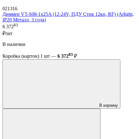
021316
Диммер VT-S08-1x25A (12-24V, ПДУ Стик 12кн, RF) (Arlight,
IP20 Металл, 3 года)
83
6 372
₽/шт
В наличии
83
Коробка (картон) 1 шт —
6 372
₽
В корзину