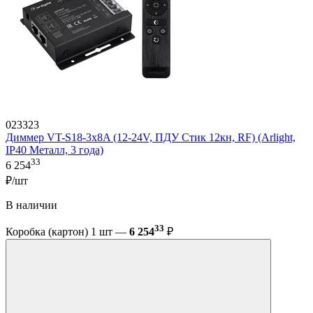
023323
Диммер VT-S18-3x8A (12-24V, ПДУ Стик 12кн, RF) (Arlight,
IP40 Металл, 3 года)
33
6 254
₽/шт
В наличии
33
Коробка (картон) 1 шт —
6 254
₽