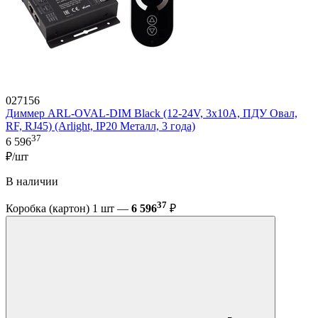
027156
Диммер ARL-OVAL-DIM Black (12-24V, 3x10A, ПДУ Овал,
RF, RJ45) (Arlight, IP20 Металл, 3 года)
37
6 596
₽/шт
В наличии
37
Коробка (картон) 1 шт —
6 596
₽