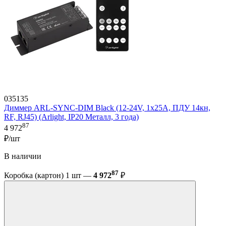
035135
Диммер ARL-SYNC-DIM Black (12-24V, 1x25A, ПДУ 14кн,
RF, RJ45) (Arlight, IP20 Металл, 3 года)
87
4 972
₽/шт
В наличии
87
Коробка (картон) 1 шт —
4 972
₽