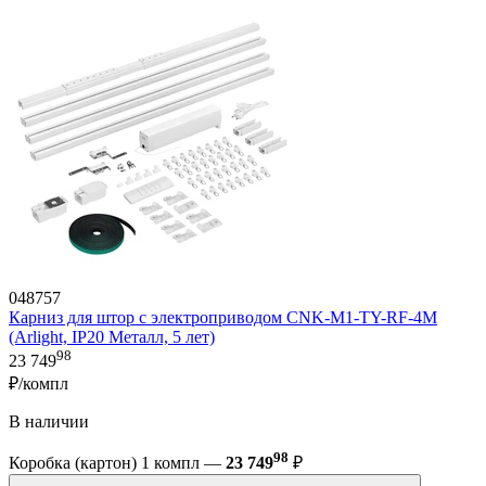
048757
Карниз для штор с электроприводом CNK-M1-TY-RF-4M
(Arlight, IP20 Металл, 5 лет)
98
23 749
₽/компл
В наличии
98
Коробка (картон) 1 компл —
23 749
₽