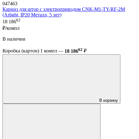
047463
Карниз для штор с электроприводом CNK-M1-TY-RF-2M
(Arlight, IP20 Металл, 5 лет)
62
18 186
₽/компл
В наличии
62
Коробка (картон) 1 компл —
18 186
₽
В корзину