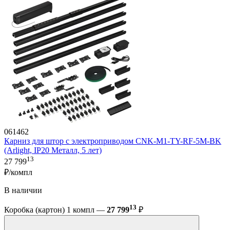
061462
Карниз для штор с электроприводом CNK-M1-TY-RF-5M-BK
(Arlight, IP20 Металл, 5 лет)
13
27 799
₽/компл
В наличии
13
Коробка (картон) 1 компл —
27 799
₽