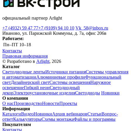
официальный партнер Arlight
+7 (4932) 59 47 77
+7 (9109) 94 10 10
Vk_58@inbox.ru
Иваново, ул. Парижской Коммуны, д. 7а, офис 206в
Работаем:
Пн–ПТ
10–18
Контакты
Правовая информация
© Разработано в
Arlight
, 2026
Каталог
Светодиодные ленты
Источники питания
Системы управления
и автоматизации
Алюминиевые профили
Функциональный
свет
Дизайнерский свет
Системы освещения
Наружное
освещение
Гибкий неон
Светодиодный
декор
Электроустановочные изделия
Светодиоды
Новинки
О компании
О нас
Производство
Новости
Проекты
Информация
Каталоги
Видео
Новинки
Архив вебинаров
Статьи
Вопрос-
ответ
Калькуляторы
Схемы монтажа
Файлы и программы
Покупателям
Контакты