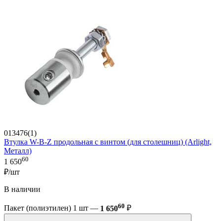
013476(1)
Втулка W-B-Z продольная с винтом (для столешниц) (Arlight,
Металл)
60
1 650
₽/шт
В наличии
60
Пакет (полиэтилен) 1 шт —
1 650
₽