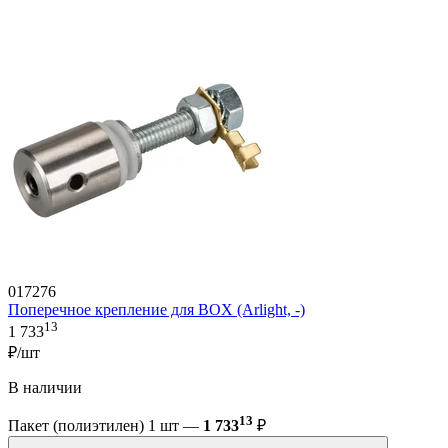
017276
Поперечное крепление для BOX (Arlight, -)
13
1 733
₽/шт
В наличии
13
Пакет (полиэтилен) 1 шт —
1 733
₽