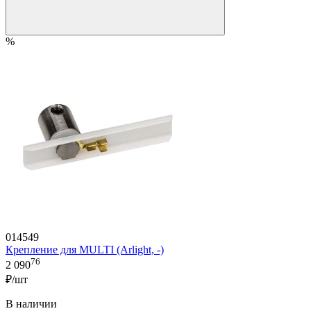
%
014549
Крепление для MULTI (Arlight, -)
76
2 090
₽/шт
В наличии