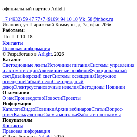
официальный партнер Arlight
+7 (4932) 59 47 77
+7 (9109) 94 10 10
Vk_58@inbox.ru
Иваново, ул. Парижской Коммуны, д. 7а, офис 206в
Работаем:
Пн–ПТ
10–18
Контакты
Правовая информация
© Разработано в
Arlight
, 2026
Каталог
Светодиодные ленты
Источники питания
Системы управления
и автоматизации
Алюминиевые профили
Функциональный
свет
Дизайнерский свет
Системы освещения
Наружное
освещение
Гибкий неон
Светодиодный
декор
Электроустановочные изделия
Светодиоды
Новинки
О компании
О нас
Производство
Новости
Проекты
Информация
Каталоги
Видео
Новинки
Архив вебинаров
Статьи
Вопрос-
ответ
Калькуляторы
Схемы монтажа
Файлы и программы
Покупателям
Контакты
Правовая информация
© Разработано в
Arlight
, 2026