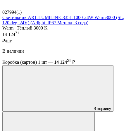
027994(1)
Светильник ART-LUMILINE-3351-1000-24W Warm3000 (SL,
120 deg, 24V) (Arlight, IP67 Металл, 3 года)
Warm | Тёплый 3000 K
21
14 124
₽/шт
В наличии
21
Коробка (картон) 1 шт —
14 124
₽
В корзину