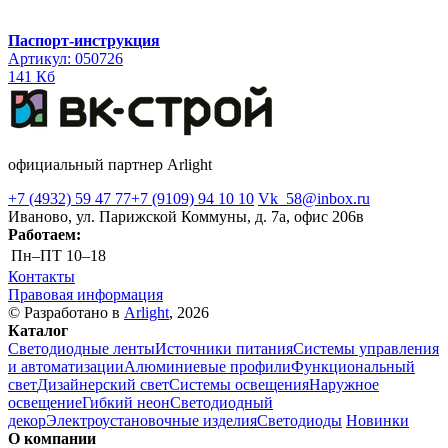
Паспорт-инструкция
Артикул: 050726
141 Кб
официальный партнер Arlight
+7 (4932) 59 47 77
+7 (9109) 94 10 10
Vk_58@inbox.ru
Иваново, ул. Парижской Коммуны, д. 7а, офис 206в
Работаем:
Пн–ПТ
10–18
Контакты
Правовая информация
© Разработано в
Arlight
, 2026
Каталог
Светодиодные ленты
Источники питания
Системы управления
и автоматизации
Алюминиевые профили
Функциональный
свет
Дизайнерский свет
Системы освещения
Наружное
освещение
Гибкий неон
Светодиодный
декор
Электроустановочные изделия
Светодиоды
Новинки
О компании